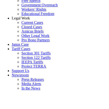
Free Speech
Government Overreach
Workers’ Rights
Educational Freedom
Legal Work
Current Cases
Closed Cases
Amicus Briefs
Other Legal Work
Pro Bono Partners
Janus Case
Tariff Cases
Section 301 Tariffs
Section 122 Tariffs
IEEPA Tariffs
Project TERRA
Support Us
Newsroom
Press Releases
Media Alerts
In the News