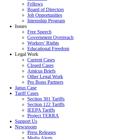
Fellows
Board of Directors
Job Opportunities
Internship Program
Issues
Free Speech
Government Overreach
Workers’ Rights
Educational Freedom
Legal Work
Current Cases
Closed Cases
Amicus Briefs
Other Legal Work
Pro Bono Partners
Janus Case
Tariff Cases
Section 301 Tariffs
Section 122 Tariffs
IEEPA Tariffs
Project TERRA
Support Us
Newsroom
Press Releases
Media Alerts