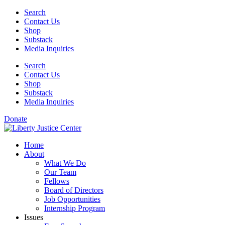
Skip
Search
to
Contact Us
content
Shop
Substack
Media Inquiries
Search
Contact Us
Shop
Substack
Media Inquiries
Donate
Home
About
What We Do
Our Team
Fellows
Board of Directors
Job Opportunities
Internship Program
Issues